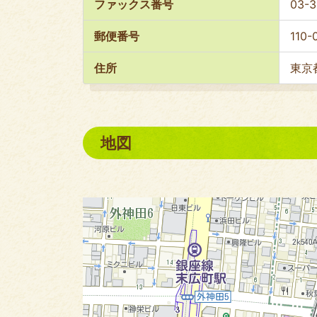
ファックス番号
03-3
郵便番号
110-
住所
東京都
地図