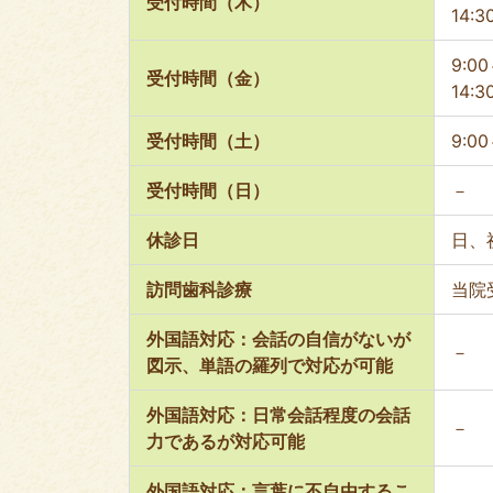
受付時間（木）
14:3
9:00
受付時間（金）
14:3
受付時間（土）
9:00
受付時間（日）
－
休診日
日、
訪問歯科診療
当院
外国語対応：会話の自信がないが
－
図示、単語の羅列で対応が可能
外国語対応：日常会話程度の会話
－
力であるが対応可能
外国語対応：言葉に不自由するこ