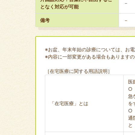
－
となく対応が可能
備考
－
※お盆、年末年始の診療については、お
※内容に一部変更がある場合もあります
［在宅医療に関する用語説明］
医
○
急
「在宅医療」とは
を
○
通
と