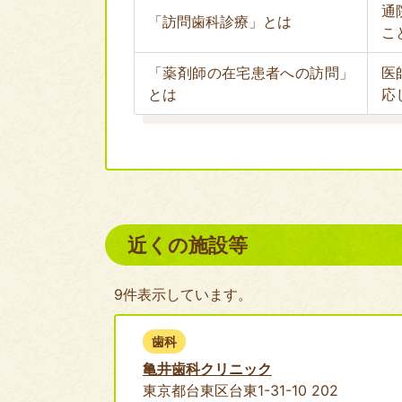
通
「訪問歯科診療」とは
こ
「薬剤師の在宅患者への訪問」
医
とは
応
近くの施設等
9件表示しています。
歯科
亀井歯科クリニック
東京都台東区台東1-31-10 202