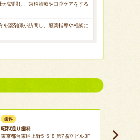
士が訪問し、歯科治療や口腔ケアをする
方を薬剤師が訪問し、服薬指導や相談に
歯科
薬局
昭和通り歯科
はるか薬
東京都台東区上野5-5-8 第7協立ビル3F
東京都台