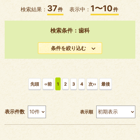
37
1〜10
検索結果：
件
表示中：
件
検索条件：歯科
条件を絞り込む
先頭
‹‹前
1
2
3
4
次››
最後
表示件数
表示順