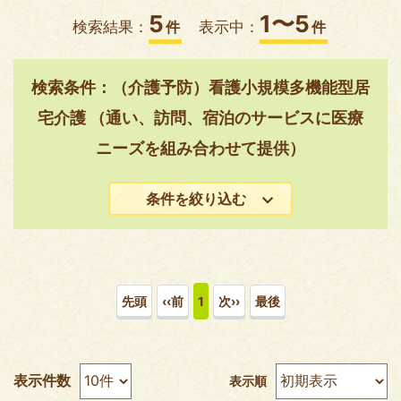
5
1〜5
検索結果：
件
表示中：
件
検索条件：（介護予防）看護小規模多機能型居
宅介護 （通い、訪問、宿泊のサービスに医療
ニーズを組み合わせて提供）
条件を絞り込む
先頭
‹‹前
1
次››
最後
表示件数
表示順