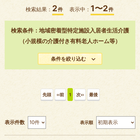
2
1〜2
検索結果：
件
表示中：
件
検索条件：地域密着型特定施設入居者生活介護
（小規模の介護付き有料老人ホーム等）
条件を絞り込む
先頭
‹‹前
1
次››
最後
表示件数
表示順