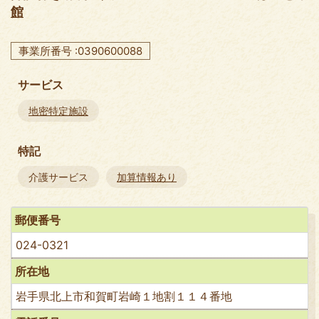
館
事業所番号 :0390600088
サービス
地密特定施設
特記
介護サービス
加算情報あり
郵便番号
024-0321
所在地
岩手県北上市和賀町岩崎１地割１１４番地