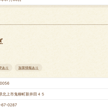
ぎ
HPあり
加算情報あり
-0056
県北上市鬼柳町新井田４５
-67-0287