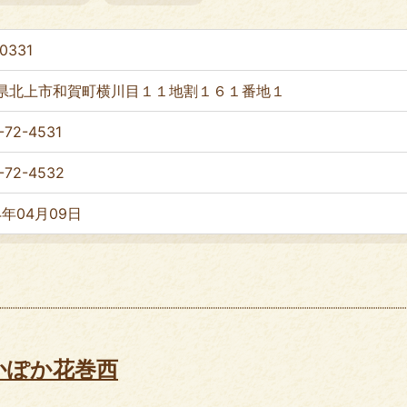
0331
県北上市和賀町横川目１１地割１６１番地１
-72-4531
-72-4532
4年04月09日
かぽか花巻西