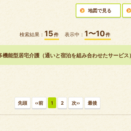
地図で見る
15
1〜10
検索結果：
件
表示中：
件
多機能型居宅介護（通いと宿泊を組み合わせたサービス
先頭
‹‹前
1
2
次››
最後