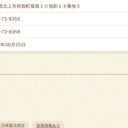
県北上市和賀町煤孫１０地割１４番地５
-73-8355
-73-8356
6年06月25日
生活保護法指定
加算情報あり