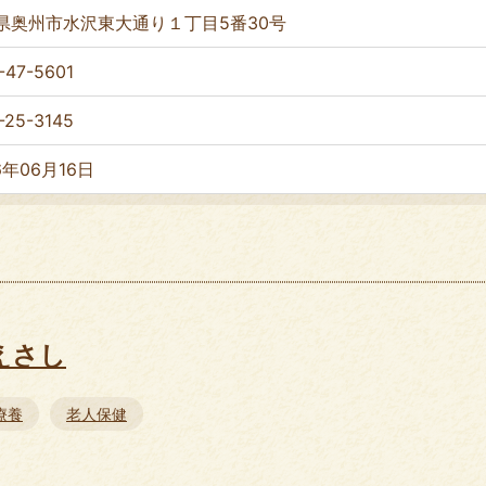
県奥州市水沢東大通り１丁目5番30号
-47-5601
-25-3145
6年06月16日
えさし
療養
老人保健