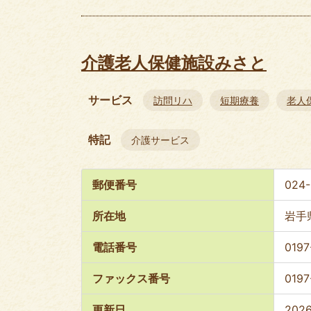
介護老人保健施設みさと
サービス
訪問リハ
短期療養
老人
特記
介護サービス
郵便番号
024
所在地
岩手
電話番号
0197
ファックス番号
0197
更新日
202