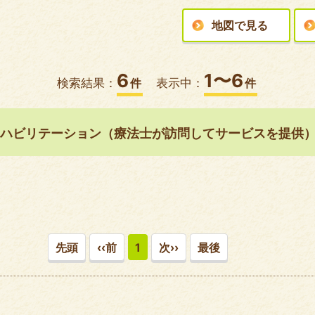
地図で見る
6
1〜6
検索結果：
件
表示中：
件
ハビリテーション（療法士が訪問してサービスを提供
先頭
‹‹前
1
次››
最後