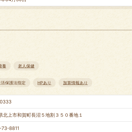
療養
老人保健
生活保護法指定
HPあり
加算情報あり
-0333
県北上市和賀町長沼５地割３５０番地１
-73-8811