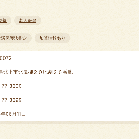
療養
老人保健
生活保護法指定
加算情報あり
0072
県北上市北鬼柳２０地割２０番地
-77-3300
-77-3399
4年06月11日