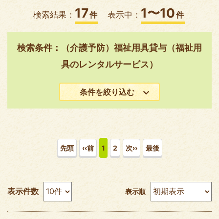
17
1〜10
検索結果：
件
表示中：
件
検索条件：（介護予防）福祉用具貸与（福祉用
具のレンタルサービス）
条件を絞り込む
先頭
‹‹前
1
2
次››
最後
表示件数
表示順