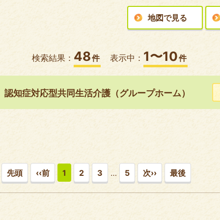
地図で見る
48
1〜10
検索結果：
件
表示中：
件
）認知症対応型共同生活介護（グループホーム）
先頭
‹‹前
1
2
3
…
5
次››
最後