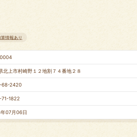
加算情報あり
-0004
県北上市村崎野１２地割７４番地２８
-68-2420
-71-1822
6年07月06日