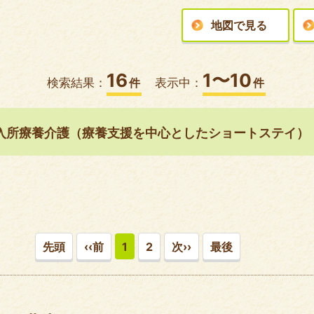
地図で見る
16
1〜10
検索結果：
件
表示中：
件
入所療養介護（療養支援を中心としたショートステイ）
先頭
‹‹前
1
2
次››
最後