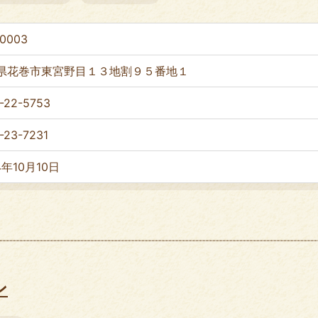
-0003
県花巻市東宮野目１３地割９５番地１
-22-5753
-23-7231
4年10月10日
ン