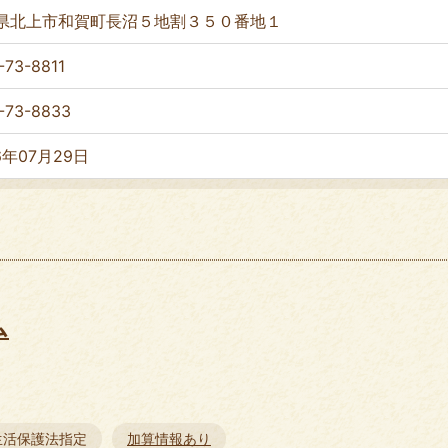
県北上市和賀町長沼５地割３５０番地１
-73-8811
-73-8833
6年07月29日
ム
生活保護法指定
加算情報あり