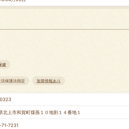
保健
生活保護法指定
加算情報あり
-0323
県北上市和賀町煤孫１０地割１４番地１
-71-7231