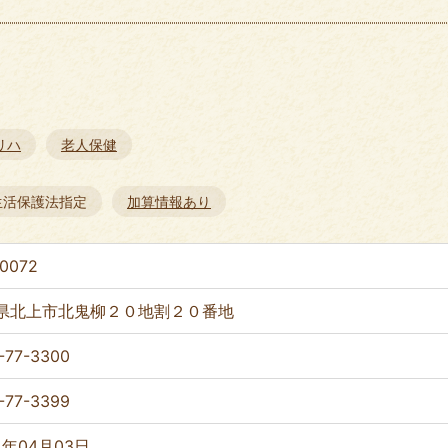
リハ
老人保健
生活保護法指定
加算情報あり
0072
県北上市北鬼柳２０地割２０番地
-77-3300
-77-3399
4年04月03日