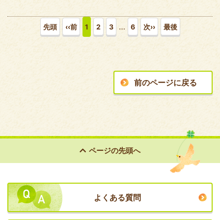
…
先頭
‹‹前
1
2
3
6
次››
最後
前のページに戻る
ページの
先頭へ
よくある質問