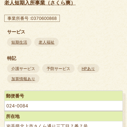
老人短期入所事業（さくら爽）
事業所番号 :0370600868
サービス
短期生活
老人福祉
特記
介護サービス
予防サービス
HPあり
加算情報あり
郵便番号
024-0084
所在地
岩手県北上市さくら通り三丁目７番７号