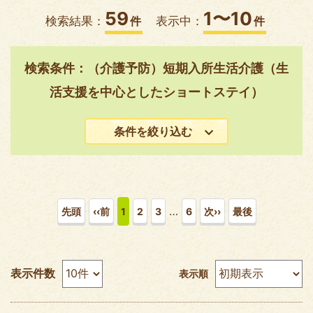
59
1〜10
検索結果：
件
表示中：
件
検索条件：（介護予防）短期入所生活介護（生
活支援を中心としたショートステイ）
条件を絞り込む
…
先頭
‹‹前
1
2
3
6
次››
最後
表示件数
表示順