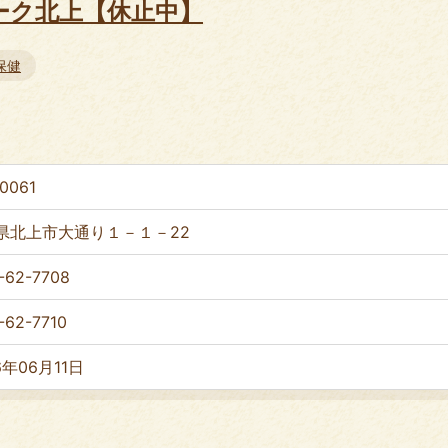
ーク北上【休止中】
保健
0061
県北上市大通り１－１－22
-62-7708
-62-7710
6年06月11日