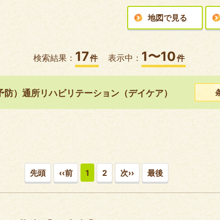
地図で見る
17
1〜10
検索結果：
件
表示中：
件
予防）通所リハビリテーション（デイケア）
先頭
‹‹前
1
2
次››
最後