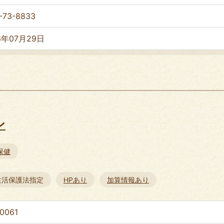
-73-8833
6年07月29日
ン
保健
生活保護法指定
HPあり
加算情報あり
0061