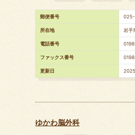
郵便番号
025
所在地
岩手
電話番号
0198
ファックス番号
0198
更新日
202
ゆかわ脳外科