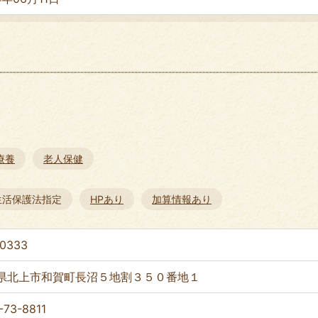
療養
老人保健
生活保護法指定
HPあり
加算情報あり
-0333
県北上市和賀町長沼５地割３５０番地１
-73-8811