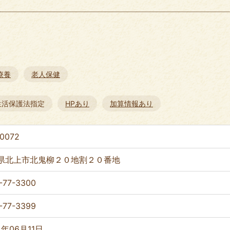
療養
老人保健
生活保護法指定
HPあり
加算情報あり
0072
県北上市北鬼柳２０地割２０番地
-77-3300
-77-3399
4年06月11日