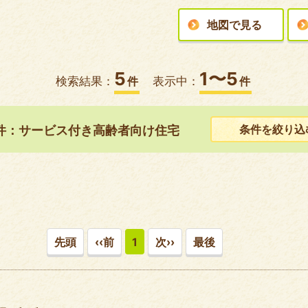
地図で見る
5
1〜5
検索結果：
件
表示中：
件
条件を絞り込
件：サービス付き高齢者向け住宅
先頭
‹‹前
1
次››
最後