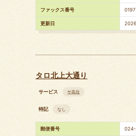
ファックス番号
0197
更新日
202
タロ北上大通り
サービス
サ高住
特記
なし
郵便番号
024-