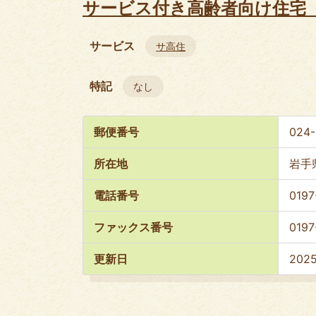
サービス付き高齢者向け住宅
サービス
サ高住
特記
なし
郵便番号
024
所在地
岩手
電話番号
0197
ファックス番号
0197
更新日
202