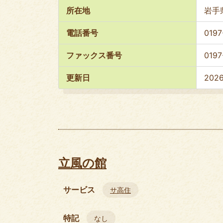
所在地
岩手
電話番号
0197
ファックス番号
0197
更新日
202
立風の館
サービス
サ高住
特記
なし