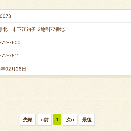
0073
県北上市下江釣子13地割77番地11
-72-7600
-72-7611
4年02月28日
先頭
‹‹前
1
次››
最後