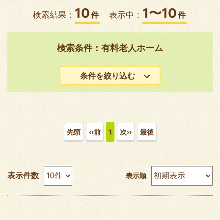
10
1〜10
検索結果：
件
表示中：
件
検索条件：有料老人ホーム
条件を絞り込む
先頭
‹‹前
1
次››
最後
表示件数
表示順