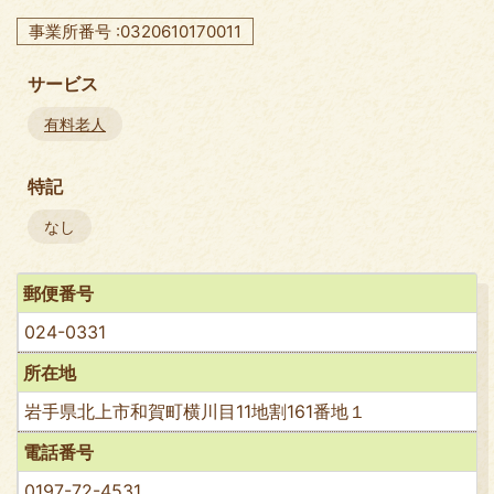
事業所番号 :0320610170011
サービス
有料老人
特記
なし
郵便番号
024-0331
所在地
岩手県北上市和賀町横川目11地割161番地１
電話番号
0197-72-4531