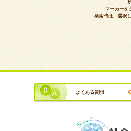
てサービスを提供）
マーカーを
検索時は、選択し
（介護予防）訪問リ
表示
ハビリテーション
（療法士が訪問して
サービスを提供）
通所介護（デイサー
表示
ビス）
（介護予防）通所リ
表示
ハビリテーション
（デイケア）
よくある質問
（介護予防）短期入
表示
所生活介護（生活支
援を中心としたショ
ートステイ）