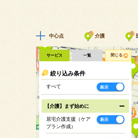
中心点
介護
閉じる
サービス
一覧
絞り込み条件
すべて
表示
【介護】まず始めに
居宅介護支援（ケア
表示
プラン作成）