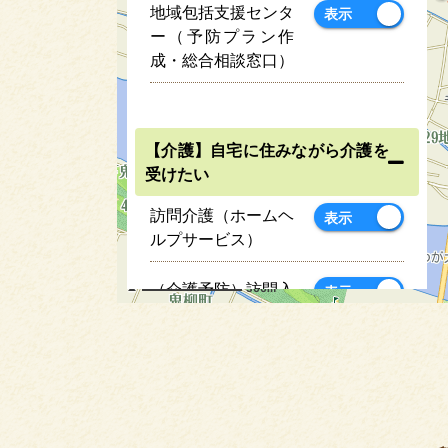
地域包括支援センタ
表示
ー（予防プラン作
成・総合相談窓口）
【介護】自宅に住みながら介護を
受けたい
訪問介護（ホームヘ
表示
ルプサービス）
（介護予防）訪問入
300m
表示
浴（入浴車等で訪問
してサービスを提
供）
（介護予防）訪問看
表示
護（看護師が訪問し