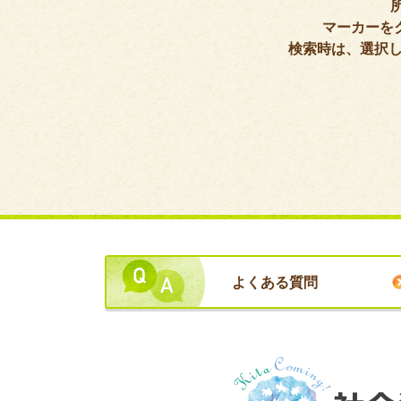
てサービスを提供）
マーカーを
検索時は、選択し
（介護予防）訪問リ
表示
ハビリテーション
（療法士が訪問して
サービスを提供）
通所介護（デイサー
表示
ビス）
（介護予防）通所リ
表示
ハビリテーション
（デイケア）
よくある質問
（介護予防）短期入
表示
所生活介護（生活支
援を中心としたショ
ートステイ）