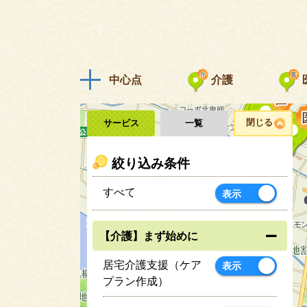
中心点
介護
閉じる
サービス
一覧
絞り込み条件
すべて
表示
【介護】まず始めに
居宅介護支援（ケア
表示
プラン作成）