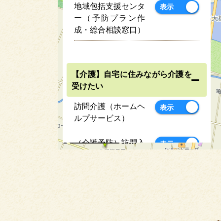
地域包括支援センタ
表示
ー（予防プラン作
成・総合相談窓口）
【介護】自宅に住みながら介護を
受けたい
訪問介護（ホームヘ
表示
ルプサービス）
（介護予防）訪問入
300m
表示
浴（入浴車等で訪問
してサービスを提
供）
（介護予防）訪問看
表示
護（看護師が訪問し